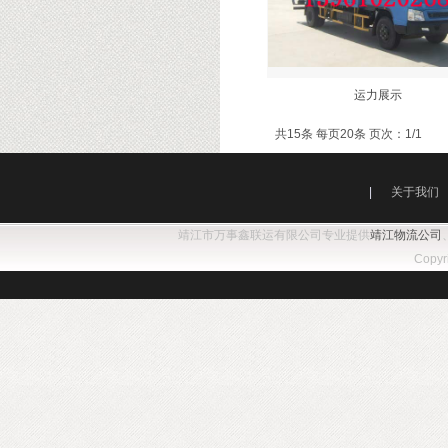
运力展示
共15条 每页20条 页次：1/1
|
关于我们
靖江市万事鑫联运有限公司专业提供
靖江物流公司
Copy